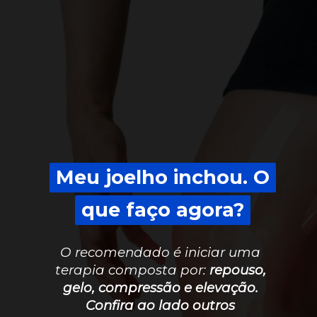
Meu joelho inchou. O
Meu joelho inchou. O
que faço agora?
que faço agora?
O recomendado é iniciar uma
terapia composta por:
repouso,
gelo, compressão e elevação.
Confira ao lado outros