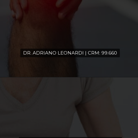
DR. ADRIANO LEONARDI | CRM: 99.660
DR. ADRIANO LEONARDI | CRM: 99.660