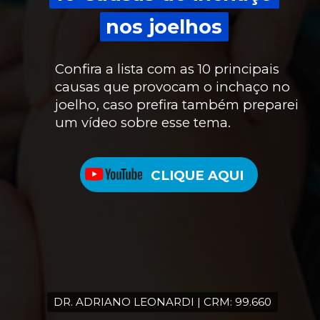
nos joelhos
nos joelhos
Confira a lista com as 10 principais
causas que provocam o inchaço no
joelho, caso prefira também preparei
um vídeo sobre esse tema.
CLIQUE AQUI
DR. ADRIANO LEONARDI | CRM: 99.660
DR. ADRIANO LEONARDI | CRM: 99.660