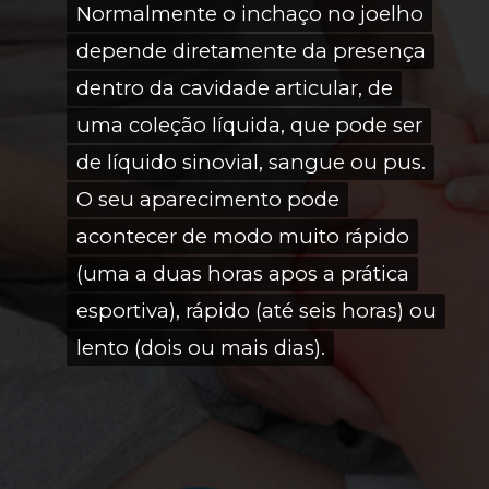
Normalmente o inchaço no joelho
Normalmente o inchaço no joelho
depende diretamente da presença
depende diretamente da presença
dentro da cavidade articular, de
dentro da cavidade articular, de
uma coleção líquida, que pode ser
uma coleção líquida, que pode ser
de líquido sinovial, sangue ou pus.
de líquido sinovial, sangue ou pus.
O seu aparecimento pode
O seu aparecimento pode
acontecer de modo muito rápido
acontecer de modo muito rápido
(uma a duas horas apos a prática
(uma a duas horas apos a prática
esportiva), rápido (até seis horas) ou
esportiva), rápido (até seis horas) ou
lento (dois ou mais dias).
lento (dois ou mais dias).