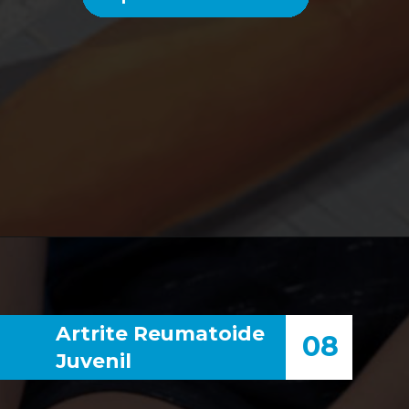
Artrite Reumatoide
08
Juvenil