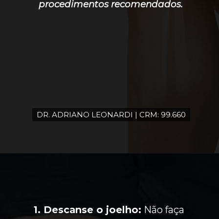
procedimentos recomendados.
DR. ADRIANO LEONARDI | CRM: 99.660
DR. ADRIANO LEONARDI | CRM: 99.660
1. Descanse o joelho:
Não faça