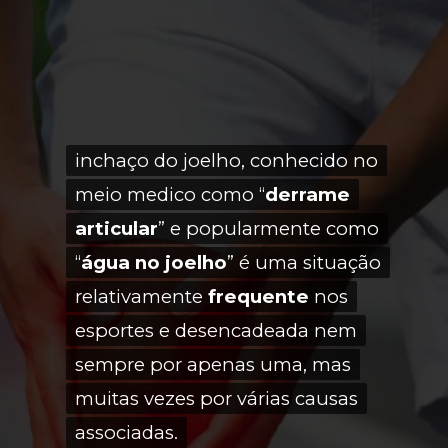
inchaço do joelho, conhecido no
inchaço do joelho, conhecido no
meio medico como “
meio medico como “
derrame
derrame
articular
articular
” e popularmente como
” e popularmente como
“
“
água no joelho
água no joelho
” é uma situação
” é uma situação
relativamente
relativamente
frequente
frequente
nos
nos
esportes e desencadeada nem
esportes e desencadeada nem
sempre por apenas uma, mas
sempre por apenas uma, mas
muitas vezes por várias causas
muitas vezes por várias causas
associadas.
associadas.