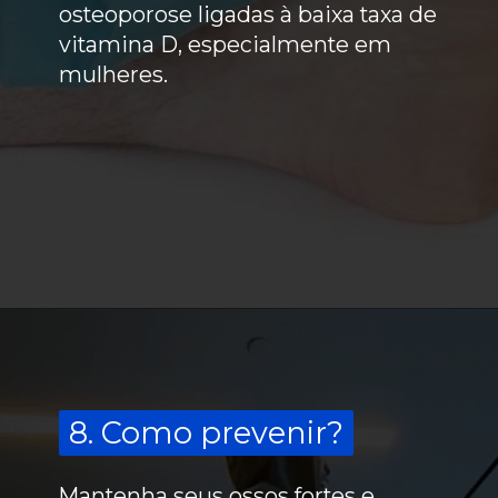
osteoporose ligadas à baixa taxa de
vitamina D, especialmente em
mulheres.
8. Como prevenir?
8. Como prevenir?
Mantenha seus ossos fortes e