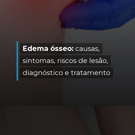
Edema ósseo:
Edema ósseo:
causas,
causas,
sintomas, riscos de lesão,
sintomas, riscos de lesão,
diagnóstico e tratamento
diagnóstico e tratamento