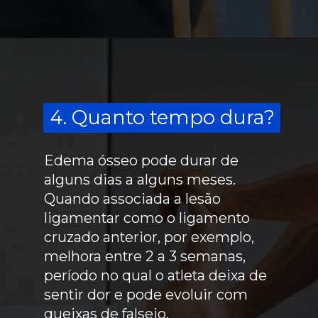
4. Quanto tempo dura?
4. Quanto tempo dura?
Edema ósseo pode durar de
alguns dias a alguns meses.
Quando associada a lesão
ligamentar como o ligamento
cruzado anterior, por exemplo,
melhora entre 2 a 3 semanas,
período no qual o atleta deixa de
sentir dor e pode evoluir com
queixas de falseio.