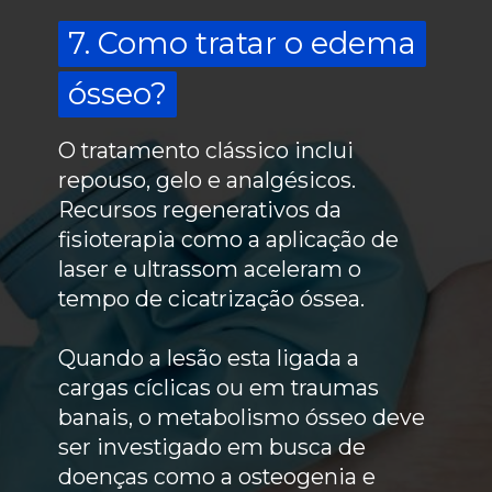
7. Como tratar o edema
7. Como tratar o edema
ósseo?
ósseo?
O tratamento clássico inclui
repouso, gelo e analgésicos.
Recursos regenerativos da
fisioterapia como a aplicação de
laser e ultrassom aceleram o
tempo de cicatrização óssea.
Quando a lesão esta ligada a
cargas cíclicas ou em traumas
banais, o metabolismo ósseo deve
ser investigado em busca de
doenças como a osteogenia e