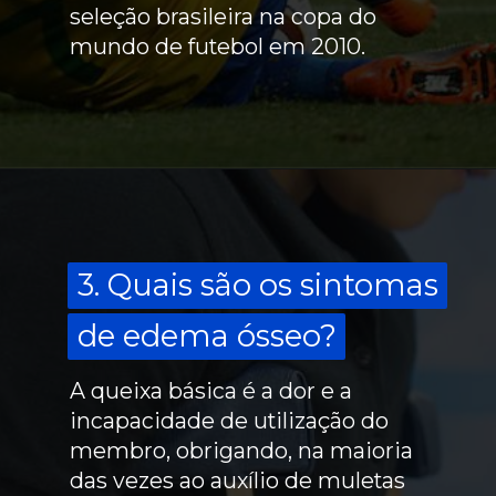
seleção brasileira na copa do
mundo de futebol em 2010.
3. Quais são os sintomas
3. Quais são os sintomas
de edema ósseo?
de edema ósseo?
A queixa básica é a dor e a
incapacidade de utilização do
membro, obrigando, na maioria
das vezes ao auxílio de muletas