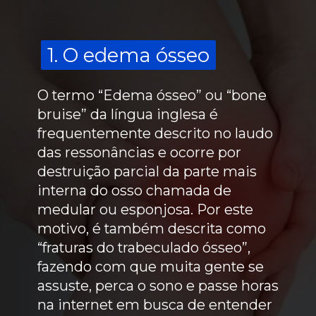
1. O edema ósseo
1. O edema ósseo
O termo
“Edema ósseo”
ou “bone
bruise” da língua inglesa é
frequentemente descrito no laudo
das ressonâncias e ocorre por
destruição parcial da parte mais
interna do osso chamada de
medular ou esponjosa. Por este
motivo, é também descrita como
“fraturas do trabeculado ósseo”,
fazendo com que muita gente se
assuste, perca o sono e passe horas
na internet em busca de entender