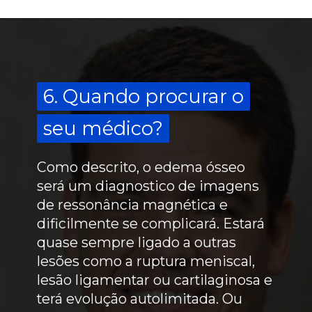
6. Quando procurar o
6. Quando procurar o
seu médico?
seu médico?
Como descrito, o edema ósseo
será um diagnostico de imagens
de ressonância magnética e
dificilmente se complicará. Estará
quase sempre ligado a outras
lesões como a ruptura meniscal,
lesão ligamentar ou cartilaginosa e
terá evolução autolimitada. Ou