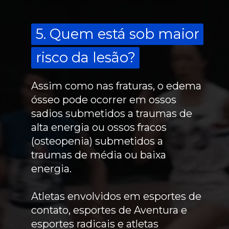
5. Quem está sob maior
5. Quem está sob maior
risco da lesão?
risco da lesão?
Assim como nas fraturas, o edema
ósseo pode ocorrer em ossos
sadios submetidos a traumas de
alta energia ou ossos fracos
(osteopenia) submetidos a
traumas de média ou baixa
energia.
Atletas envolvidos em esportes de
contato, esportes de Aventura e
esportes radicais e atletas