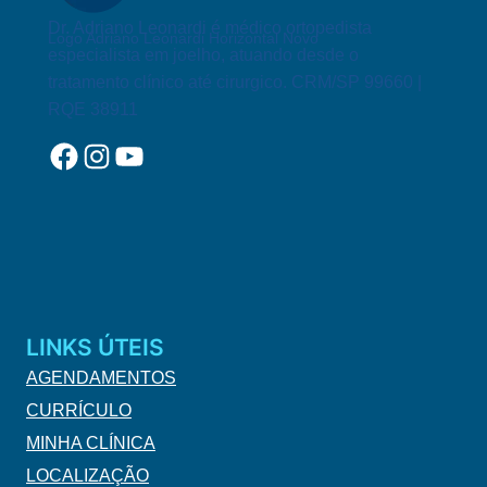
Dr. Adriano Leonardi é médico ortopedista
Logo Adriano Leonardi Horizontal Novo
especialista em joelho, atuando desde o
tratamento clínico até cirurgico. CRM/SP 99660 |
RQE 38911
Facebook
Instagram
YouTube
LINKS ÚTEIS
AGENDAMENTOS
CURRÍCULO
MINHA CLÍNICA
LOCALIZAÇÃO