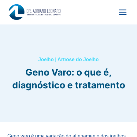
Pular
para
o
Conteúdo
Joelho
|
Artrose do Joelho
Geno Varo: o que é,
diagnóstico e tratamento
Geno varo é uma variação do alinhamento dos joelhos,