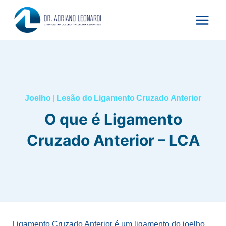
Pular
para
o
Conteúdo
Joelho
|
Lesão do Ligamento Cruzado Anterior
O que é Ligamento
Cruzado Anterior – LCA
Ligamento Cruzado Anterior é um ligamento do joelho