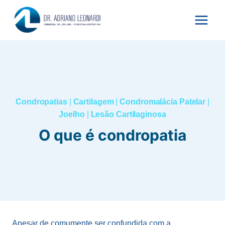
Pular
para
o
Conteúdo
Condropatias
|
Cartilagem
|
Condromalácia Patelar
|
Joelho
|
Lesão Cartilaginosa
O que é condropatia
Apesar de comumente ser confundida com a