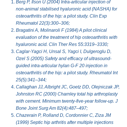
Berg P, Ilson U (2004) Intra-articular injection of
non-animal stabilised hyaluronic acid (NASHA) for
osteoarthritis of the hip: a pilot study. Clin Exp
Rheumatol 22(3):300–306;
Bragatini A, Molinaroli F (1984) A pilot clinical
evaluation of the treatment of hip osteoarthritis with
hyaluronic acid. Clin Ther Res 55:3319–3330;
Caglar-Yagci H, Unsal S, Yagci I, Dulgeroglu D,
Ozel S (2005) Safety and efficacy of ultrasound-
guided intra-articular hylan G-F 20 injection in
osteoarthritis of the hip: a pilot study. Rheumatol Int
25(5):341–344;
Callaghan JJ, Albright JC, Goetz DD, Olejniczak JP,
Johnston RC (2000) Charnley total hip arthroplasty
with cement. Minimum twenty-five-year follow-up. J
Bone Joint Surg Am 82(4):487–497;
Chazerain P, Rolland D, Cordonnier C, Ziza JM
(1999) Septic hip arthritis after multiple injections