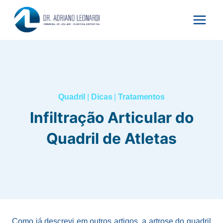
Pular
para
o
Conteúdo
Quadril
|
Dicas
|
Tratamentos
Infiltração Articular do
Quadril de Atletas
Como já descrevi em outros artigos, a artrose do quadril