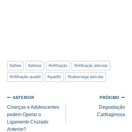
Tags
#
atleta
#
atletas
#
infiltração
#
infiltração articular
do
Post:
#
infiltração quadril
#
quadril
#
sobrecarga articular
Navegação
ANTERIOR
PRÓXIMO
de
Crianças e Adolescentes
Degradação
podem Operar o
Cartilaginosa
Post
Ligamento Cruzado
Anterior?