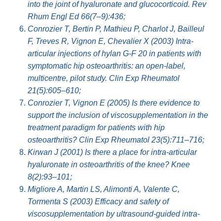
into the joint of hyaluronate and glucocorticoid. Rev
Rhum Engl Ed 66(7–9):436;
Conrozier T, Bertin P, Mathieu P, Charlot J, Bailleul
F, Treves R, Vignon E, Chevalier X (2003) Intra-
articular injections of hylan G-F 20 in patients with
symptomatic hip osteoarthritis: an open-label,
multicentre, pilot study. Clin Exp Rheumatol
21(5):605–610;
Conrozier T, Vignon E (2005) Is there evidence to
support the inclusion of viscosupplementation in the
treatment paradigm for patients with hip
osteoarthritis? Clin Exp Rheumatol 23(5):711–716;
Kirwan J (2001) Is there a place for intra-articular
hyaluronate in osteoarthritis of the knee? Knee
8(2):93–101;
Migliore A, Martin LS, Alimonti A, Valente C,
Tormenta S (2003) Efficacy and safety of
viscosupplementation by ultrasound-guided intra-