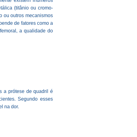
lmente existem inúmeros
álica (titânio ou cromo-
nto ou outros mecanismos
epende de fatores como a
femoral, a qualidade do
s a prótese de quadril é
cientes. Segundo esses
l na dor.