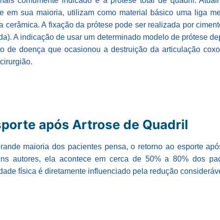
 mais comumente indicado é a prótese total de quadril. Atua
 em sua maioria, utilizam como material básico uma liga met
 e a cerâmica. A fixação da prótese pode ser realizada por cime
da). A indicação de usar um determinado modelo de prótese d
ipo de doença que ocasionou a destruição da articulação coxo
cirurgião.
porte após Artrose de Quadril
rande maioria dos pacientes pensa, o retorno ao esporte apó
uns autores, ela acontece em cerca de 50% a 80% dos pa
vidade física é diretamente influenciado pela redução consideráve