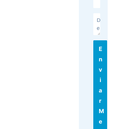
E
N
V
I
A
R
M
E