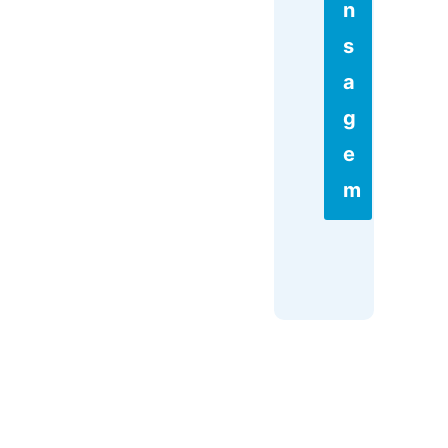
N
S
A
G
E
M