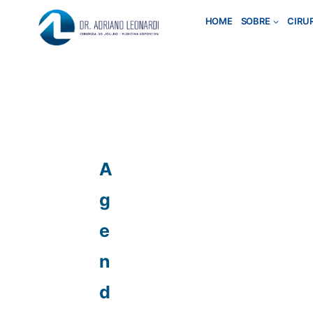
Pular
HOME
SOBRE
CIRU
para
o
Conteúdo
A
g
e
n
d