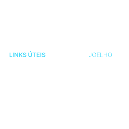
LINKS ÚTEIS
JOELHO
AGENDAMENTOS
ARTROSE
CURRÍCULO
CARTILAGEM
MINHA CLÍNICA
GENO VALGO
LOCALIZAÇÃO
GENO VARO
OPERE CONOSCO
LIGAMENTOS
BLOG
MENISCOS
TENDINITE PATE
DOR NO JOELHO