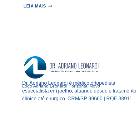
O
LEIA MAIS
BOXE
NAS
ACADEMIAS
Dr. Adriano Leonardi é médico ortopedista
Logo Adriano Leonardi Horizontal Novo
especialista em joelho, atuando desde o tratamento
clínico até cirurgico. CRM/SP 99660 | RQE 38911
Facebook
Instagram
YouTube