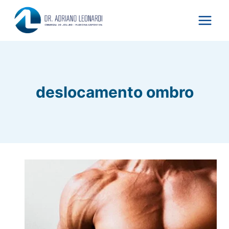
Pular
para
o
Conteúdo
deslocamento ombro