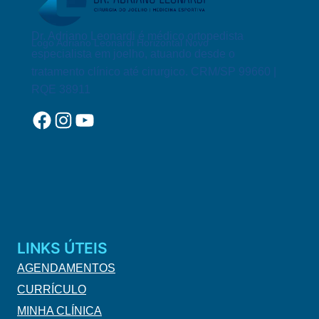
Dr. Adriano Leonardi é médico ortopedista
Logo Adriano Leonardi Horizontal Novo
especialista em joelho, atuando desde o
tratamento clínico até cirurgico. CRM/SP 99660 |
RQE 38911
Facebook
Instagram
YouTube
LINKS ÚTEIS
AGENDAMENTOS
CURRÍCULO
MINHA CLÍNICA