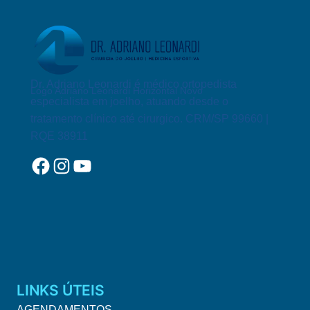
SOBRE
A
INFILTRAÇÃO
ARTICULAR
COM
ÁCIDO
Dr. Adriano Leonardi é médico ortopedista
Logo Adriano Leonardi Horizontal Novo
HIALURÔNICO
especialista em joelho, atuando desde o
OU
tratamento clínico até cirurgico. CRM/SP 99660 |
VISCOSSUPLEMENTAÇÃO
RQE 38911
Facebook
Instagram
YouTube
LINKS ÚTEIS
AGENDAMENTOS