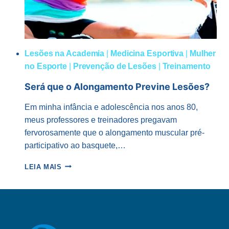
Lesões na Academia
|
Medicina Esportiva
|
Mulher
no Esporte
|
Prevenção de Lesões
|
Treinamento
Será que o Alongamento Previne Lesões?
Em minha infância e adolescência nos anos 80,
meus professores e treinadores pregavam
fervorosamente que o alongamento muscular pré-
participativo ao basquete,…
SERÁ
LEIA MAIS
QUE
O
ALONGAMENTO
PREVINE
LESÕES?