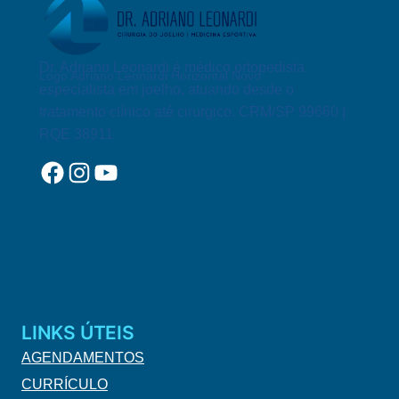
Dr. Adriano Leonardi é médico ortopedista
Logo Adriano Leonardi Horizontal Novo
especialista em joelho, atuando desde o
tratamento clínico até cirurgico. CRM/SP 99660 |
RQE 38911
Facebook
Instagram
YouTube
LINKS ÚTEIS
AGENDAMENTOS
CURRÍCULO