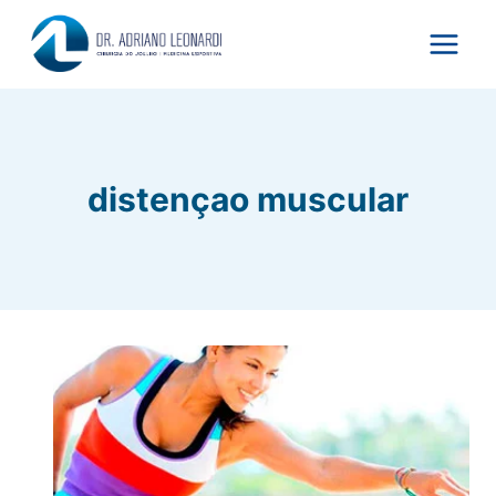
Pular
para
o
Conteúdo
distençao muscular