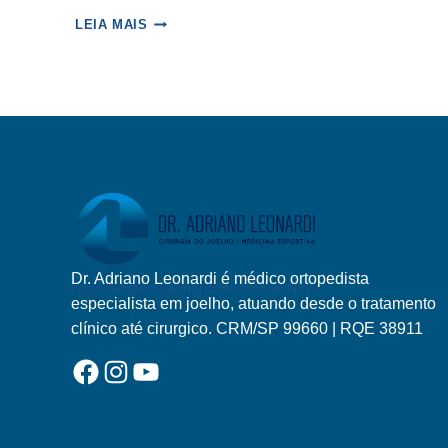
7
LEIA MAIS
PASSOS
PARA
UM
RETORNO
SEGURO
AO
ESPORTE
APÓS
CIRURGIA
NO
JOELHO
Dr. Adriano Leonardi é médico ortopedista
Logo Adriano Leonardi Horizontal Novo
especialista em joelho, atuando desde o tratamento
clínico até cirurgico. CRM/SP 99660 | RQE 38911
Facebook
Instagram
YouTube