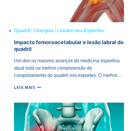
Quadril
|
Cirurgias
|
Lesões nos Esportes
Impacto femoroacetabular e lesão labral do
quadril
Um dos os maiores avanços da medicina esportiva
atual está na melhor compreensão do
comportamento do quadril nos esportes. O melhor…
IMPACTO
LEIA MAIS
FEMOROACETABULAR
E
LESÃO
LABRAL
DO
QUADRIL