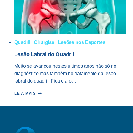
Quadril
|
Cirurgias
|
Lesões nos Esportes
Lesão Labral do Quadril
Muito se avançou nestes últimos anos não só no
diagnóstico mas também no tratamento da lesão
labral do quadril. Fica claro…
LESÃO
LEIA MAIS
LABRAL
DO
QUADRIL