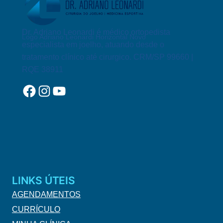
Dr. Adriano Leonardi é médico ortopedista
Logo Adriano Leonardi Horizontal Novo
especialista em joelho, atuando desde o
tratamento clínico até cirurgico. CRM/SP 99660 |
RQE 38911
Facebook
Instagram
YouTube
LINKS ÚTEIS
AGENDAMENTOS
CURRÍCULO