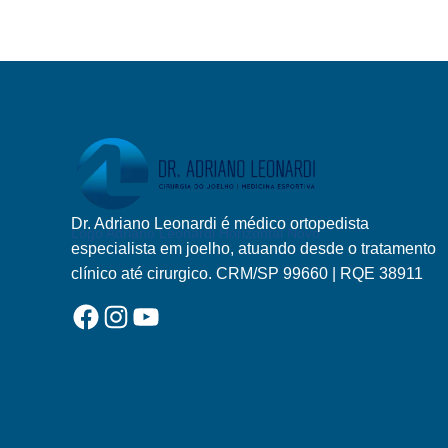
JOELHEIRAS,
PARA
QUE
SERVEM
E
QUANDO
USAR
Dr. Adriano Leonardi é médico ortopedista
Logo Adriano Leonardi Horizontal Novo
especialista em joelho, atuando desde o tratamento
clínico até cirurgico. CRM/SP 99660 | RQE 38911
Facebook
Instagram
YouTube