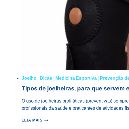
Joelho
|
Dicas
|
Medicina Esportiva
|
Prevenção d
Tipos de joelheiras, para que servem 
O uso de joelheiras profiláticas (preventivas) sempre
profissionais da saúde e praticantes de atividades f
TIPOS
LEIA MAIS
DE