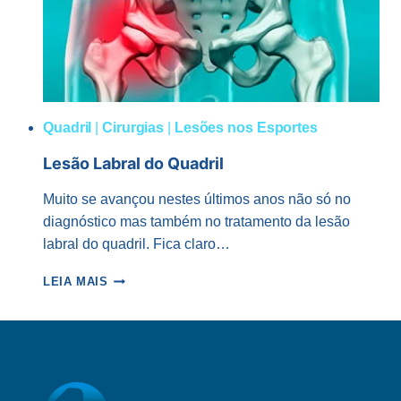
Quadril
|
Cirurgias
|
Lesões nos Esportes
Lesão Labral do Quadril
Muito se avançou nestes últimos anos não só no
diagnóstico mas também no tratamento da lesão
labral do quadril. Fica claro…
LESÃO
LEIA MAIS
LABRAL
DO
QUADRIL