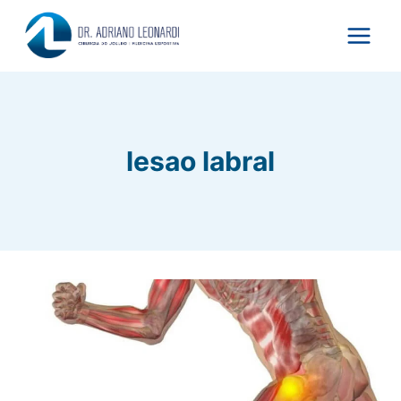
Pular
para
o
Conteúdo
lesao labral