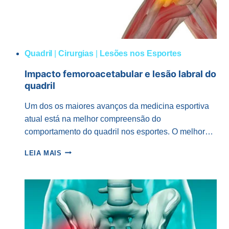
Quadril
|
Cirurgias
|
Lesões nos Esportes
Impacto femoroacetabular e lesão labral do
quadril
Um dos os maiores avanços da medicina esportiva
atual está na melhor compreensão do
comportamento do quadril nos esportes. O melhor…
IMPACTO
LEIA MAIS
FEMOROACETABULAR
E
LESÃO
LABRAL
DO
QUADRIL