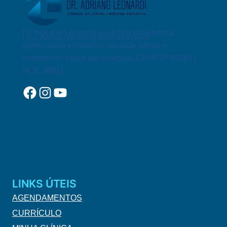
Dr. Adriano Leonardi é médico ortopedista
Logo Adriano Leonardi Horizontal Novo
especialista em joelho, atuando desde o
tratamento clínico até cirurgico. CRM/SP 99660 |
RQE 38911
Facebook
Instagram
YouTube
LINKS ÚTEIS
AGENDAMENTOS
CURRÍCULO