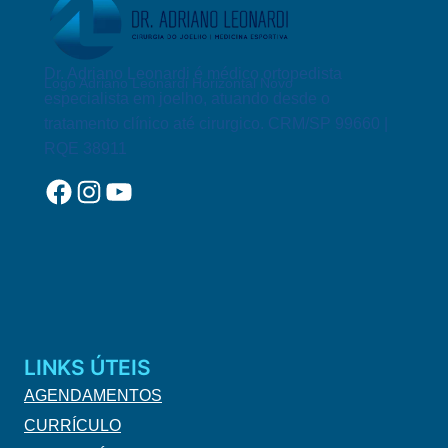
Dr. Adriano Leonardi é médico ortopedista
Logo Adriano Leonardi Horizontal Novo
especialista em joelho, atuando desde o
tratamento clínico até cirurgico. CRM/SP 99660 |
RQE 38911
Facebook
Instagram
YouTube
LINKS ÚTEIS
AGENDAMENTOS
CURRÍCULO