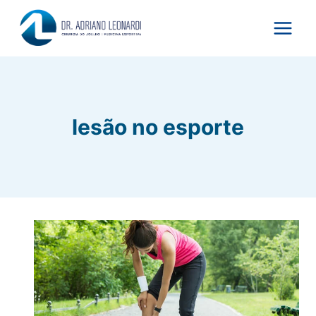
Pular
para
o
Conteúdo
lesão no esporte