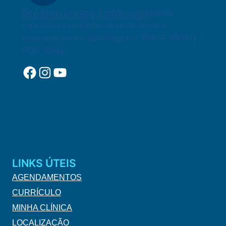
Dr. Adriano Leonardi é médico ortopedista
Logo Adriano Leonardi Horizontal Novo
especialista em joelho, atuando desde o
tratamento clínico até cirurgico. CRM/SP 99660 |
RQE 38911
Facebook
Instagram
YouTube
LINKS ÚTEIS
AGENDAMENTOS
CURRÍCULO
MINHA CLÍNICA
LOCALIZAÇÃO