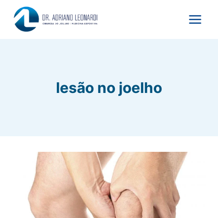
Pular
para
o
Conteúdo
lesão no joelho