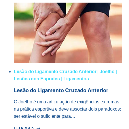
QUE
SÃO,
QUAIS
AS
SUAS
CAUSAS
E
COMO
LIDAR
COM
ISSO
Lesão do Ligamento Cruzado Anterior
|
Joelho
|
Lesões nos Esportes
|
Ligamentos
Lesão do Ligamento Cruzado Anterior
O Joelho é uma articulação de exigências extremas
na prática esportiva e deve associar dois paradoxos:
ser estável o suficiente para…
LESÃO
LEIA MAIS