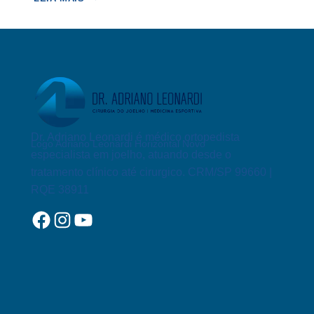
DO
LIGAMENTO
CRUZADO
ANTERIOR
Dr. Adriano Leonardi é médico ortopedista
Logo Adriano Leonardi Horizontal Novo
especialista em joelho, atuando desde o
tratamento clínico até cirurgico. CRM/SP 99660 |
RQE 38911
Facebook
Instagram
YouTube