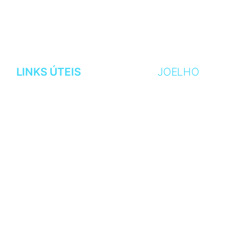
LINKS ÚTEIS
JOELHO
AGENDAMENTOS
ARTROSE
CURRÍCULO
CARTILAGEM
MINHA CLÍNICA
GENO VALGO
LOCALIZAÇÃO
GENO VARO
OPERE CONOSCO
LIGAMENTOS
BLOG
MENISCOS
TENDINITE PATE
DOR NO JOELHO
DERRAME ARTIC