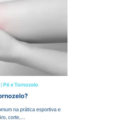
|
Pé e Tornozelo
ornozelo?
omum na prática esportiva e
iro, corte,…