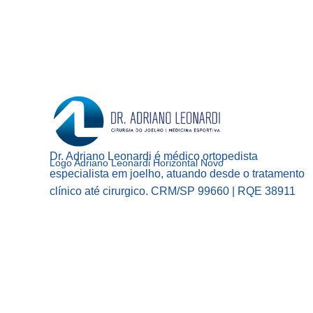
A
LESÃO
LIGAMENTAR
DO
TORNOZELO?
Dr. Adriano Leonardi é médico ortopedista
Logo Adriano Leonardi Horizontal Novo
especialista em joelho, atuando desde o tratamento
clínico até cirurgico. CRM/SP 99660 | RQE 38911
Facebook
Instagram
YouTube