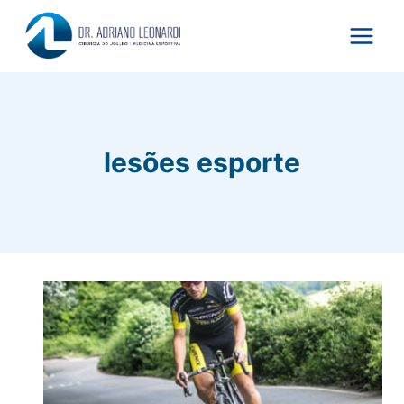
Pular
para
o
Conteúdo
lesões esporte