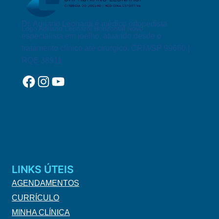
COMO
SE
PREVENIR!
Dr. Adriano Leonardi é médico ortopedista
Logo Adriano Leonardi Horizontal Novo
especialista em joelho, atuando desde o
tratamento clínico até cirurgico. CRM/SP 99660 |
RQE 38911
Facebook
Instagram
YouTube
LINKS ÚTEIS
AGENDAMENTOS
CURRÍCULO
MINHA CLÍNICA