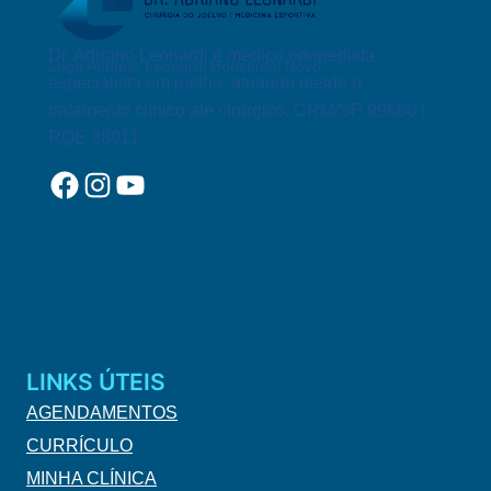
Dr. Adriano Leonardi é médico ortopedista
Logo Adriano Leonardi Horizontal Novo
especialista em joelho, atuando desde o
tratamento clínico até cirurgico. CRM/SP 99660 |
RQE 38911
Facebook
Instagram
YouTube
LINKS ÚTEIS
AGENDAMENTOS
CURRÍCULO
MINHA CLÍNICA