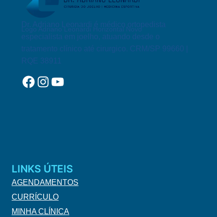
Dr. Adriano Leonardi é médico ortopedista
Logo Adriano Leonardi Horizontal Novo
especialista em joelho, atuando desde o
tratamento clínico até cirurgico. CRM/SP 99660 |
RQE 38911
Facebook
Instagram
YouTube
LINKS ÚTEIS
AGENDAMENTOS
CURRÍCULO
MINHA CLÍNICA