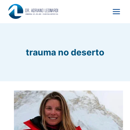
Pular
para
o
Conteúdo
trauma no deserto