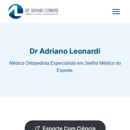
Pular
para
o
Conteúdo
Dr Adriano Leonardi
Médico Ortopedista Especialista em Joelho Médico do
Esporte.
Esporte Com Ciência