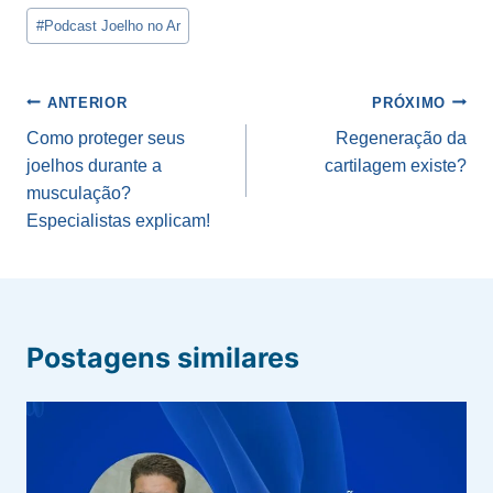
Tags
#
Podcast Joelho no Ar
do
Post:
Navegação
ANTERIOR
PRÓXIMO
de
Como proteger seus
Regeneração da
joelhos durante a
cartilagem existe?
Post
musculação?
Especialistas explicam!
Postagens similares