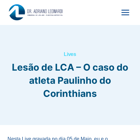
Pular
para
o
Conteúdo
Lives
Lesão de LCA – O caso do
atleta Paulinho do
Corinthians
Nesta Live gravada no dia 05 de Maio, eu e o