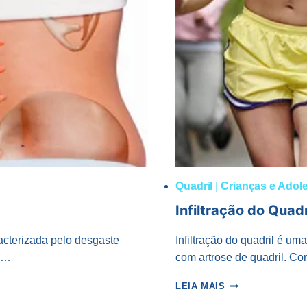
Quadril
|
Crianças e Adol
Infiltração do Quadr
acterizada pelo desgaste
Infiltração do quadril é um
de…
com artrose de quadril. C
INFILTRAÇÃO
LEIA MAIS
DO