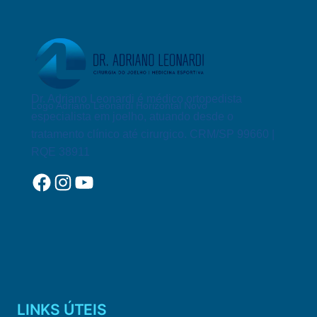
TREINO
Dr. Adriano Leonardi é médico ortopedista
Logo Adriano Leonardi Horizontal Novo
especialista em joelho, atuando desde o
tratamento clínico até cirurgico. CRM/SP 99660 |
RQE 38911
Facebook
Instagram
YouTube
LINKS ÚTEIS