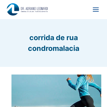
Pular
para
o
Conteúdo
corrida de rua
condromalacia