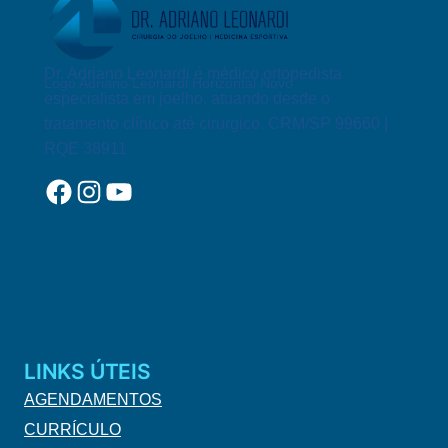
7
PASSOS!
Dr. Adriano Leonardi é médico ortopedista
Logo Adriano Leonardi Horizontal Novo
especialista em joelho, atuando desde o
tratamento clínico até cirurgico. CRM/SP 99660 |
RQE 38911
Facebook
Instagram
YouTube
LINKS ÚTEIS
AGENDAMENTOS
CURRÍCULO