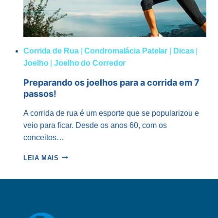
Corrida de Rua
|
Condromalácia Patelar
|
Dicas
|
Joelho
|
Joelho do Corredor
Preparando os joelhos para a corrida em 7
passos!
A corrida de rua é um esporte que se popularizou e
veio para ficar. Desde os anos 60, com os
conceitos…
PREPARANDO
LEIA MAIS
OS
JOELHOS
PARA
A
CORRIDA
EM