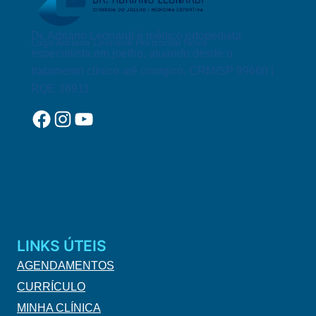
Dr. Adriano Leonardi é médico ortopedista
Logo Adriano Leonardi Horizontal Novo
especialista em joelho, atuando desde o
tratamento clínico até cirurgico. CRM/SP 99660 |
RQE 38911
Facebook
Instagram
YouTube
LINKS ÚTEIS
AGENDAMENTOS
CURRÍCULO
MINHA CLÍNICA