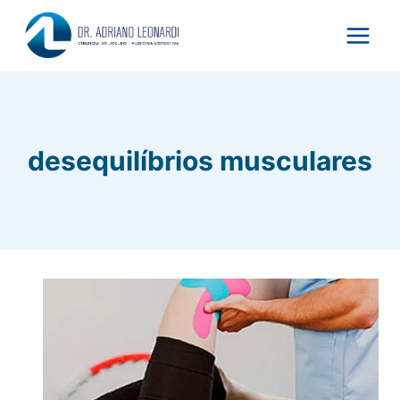
Pular
para
o
Conteúdo
desequilíbrios musculares