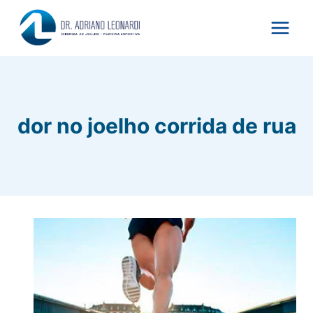
Pular
para
o
Conteúdo
dor no joelho corrida de rua