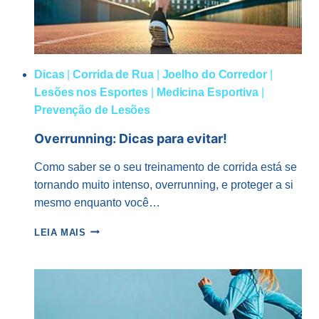
Dicas
|
Corrida de Rua
|
Joelho do Corredor
|
Lesões nos Esportes
|
Medicina Esportiva
|
Prevenção de Lesões
Overrunning: Dicas para evitar!
Como saber se o seu treinamento de corrida está se
tornando muito intenso, overrunning, e proteger a si
mesmo enquanto você…
OVERRUNNING:
LEIA MAIS
DICAS
PARA
EVITAR!