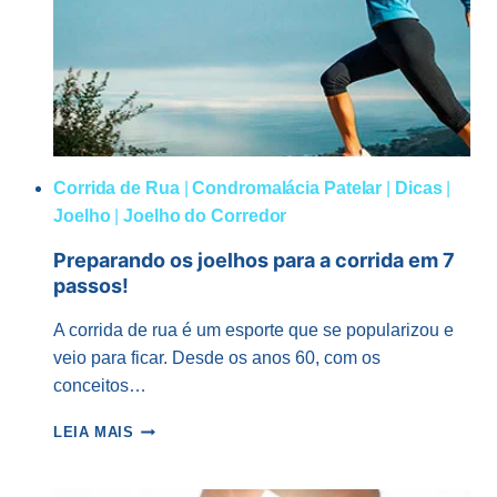
Corrida de Rua
|
Condromalácia Patelar
|
Dicas
|
Joelho
|
Joelho do Corredor
Preparando os joelhos para a corrida em 7
passos!
A corrida de rua é um esporte que se popularizou e
veio para ficar. Desde os anos 60, com os
conceitos…
PREPARANDO
LEIA MAIS
OS
JOELHOS
PARA