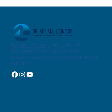
EM
CORREDORES
DE
RUA
Dr. Adriano Leonardi é médico ortopedista
Logo Adriano Leonardi Horizontal Novo
especialista em joelho, atuando desde o
tratamento clínico até cirurgico. CRM/SP 99660 |
RQE 38911
Facebook
Instagram
YouTube