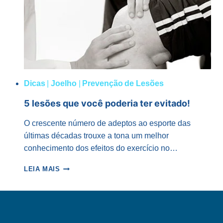
LIGAMENTO
CRUZADO
ANTERIOR
Dicas
|
Joelho
|
Prevenção de Lesões
5 lesões que você poderia ter evitado!
O crescente número de adeptos ao esporte das
últimas décadas trouxe a tona um melhor
conhecimento dos efeitos do exercício no…
5
LEIA MAIS
LESÕES
QUE
VOCÊ
PODERIA
TER