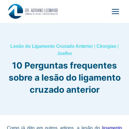
Pular
para
o
Conteúdo
Lesão do Ligamento Cruzado Anterior
|
Cirurgias
|
Joelho
10 Perguntas frequentes
sobre a lesão do ligamento
cruzado anterior
Como já dito em outros artigos, a lesão do
ligamento