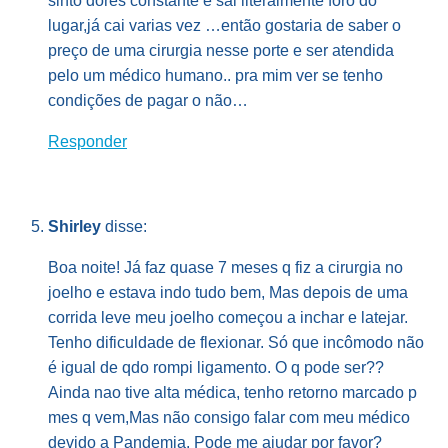
sinto dores constante e sai literalmente foro do
lugar,já cai varias vez …então gostaria de saber o
preço de uma cirurgia nesse porte e ser atendida
pelo um médico humano.. pra mim ver se tenho
condições de pagar o não…
Responder
Shirley
disse:
Boa noite! Já faz quase 7 meses q fiz a cirurgia no
joelho e estava indo tudo bem, Mas depois de uma
corrida leve meu joelho começou a inchar e latejar.
Tenho dificuldade de flexionar. Só que incômodo não
é igual de qdo rompi ligamento. O q pode ser??
Ainda nao tive alta médica, tenho retorno marcado p
mes q vem,Mas não consigo falar com meu médico
devido a Pandemia. Pode me ajudar por favor?