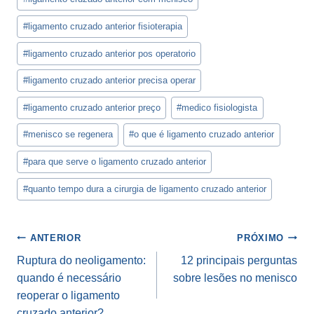
#
ligamento cruzado anterior fisioterapia
#
ligamento cruzado anterior pos operatorio
#
ligamento cruzado anterior precisa operar
#
ligamento cruzado anterior preço
#
medico fisiologista
#
menisco se regenera
#
o que é ligamento cruzado anterior
#
para que serve o ligamento cruzado anterior
#
quanto tempo dura a cirurgia de ligamento cruzado anterior
Navegação
ANTERIOR
PRÓXIMO
de
Ruptura do neoligamento:
12 principais perguntas
quando é necessário
sobre lesões no menisco
Post
reoperar o ligamento
cruzado anterior?