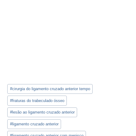
Tags
#
cirurgia do ligamento cruzado anterior tempo
do
Post:
#
fraturas do trabeculado ósseo
#
lesão ao ligamento cruzado anterior
#
ligamento cruzado anterior
#
ligamento cruzado anterior com menisco