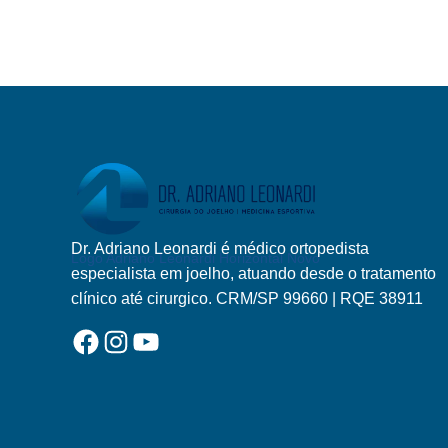
DICAS
PARA
EVITAR!
Dr. Adriano Leonardi é médico ortopedista
Logo Adriano Leonardi Horizontal Novo
especialista em joelho, atuando desde o tratamento
clínico até cirurgico. CRM/SP 99660 | RQE 38911
Facebook
Instagram
YouTube