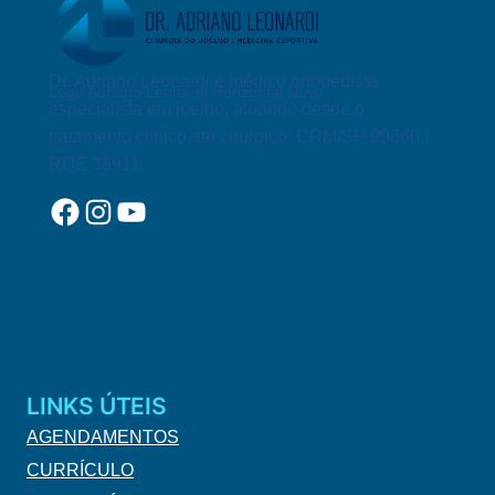
LIGAMENTO
CRUZADO
ANTERIOR
Dr. Adriano Leonardi é médico ortopedista
Logo Adriano Leonardi Horizontal Novo
especialista em joelho, atuando desde o
tratamento clínico até cirurgico. CRM/SP 99660 |
RQE 38911
Facebook
Instagram
YouTube
LINKS ÚTEIS
AGENDAMENTOS
CURRÍCULO