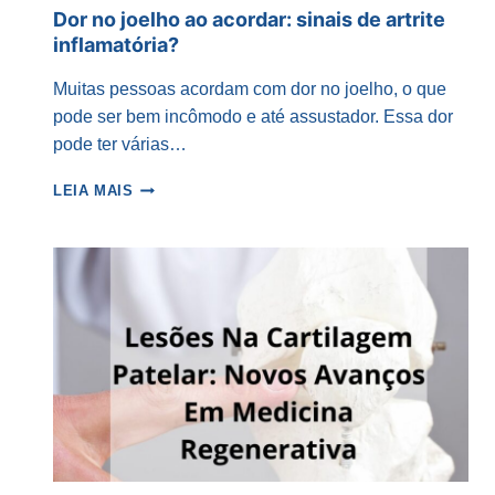
Dor no joelho ao acordar: sinais de artrite
inflamatória?
Muitas pessoas acordam com dor no joelho, o que
pode ser bem incômodo e até assustador. Essa dor
pode ter várias…
DOR
LEIA MAIS
NO
JOELHO
AO
ACORDAR:
SINAIS
DE
ARTRITE
INFLAMATÓRIA?