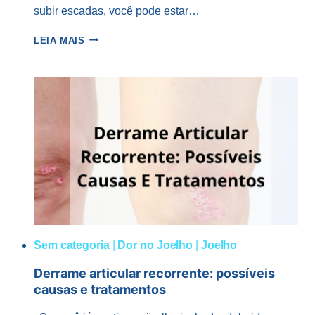
subir escadas, você pode estar…
LUXAÇÃO
LEIA MAIS
HABITUAL
DA
PATELA:
ABORDAGEM
CIRÚRGICA
E
NÃO
CIRÚRGICA
Sem categoria
|
Dor no Joelho
|
Joelho
Derrame articular recorrente: possíveis
causas e tratamentos