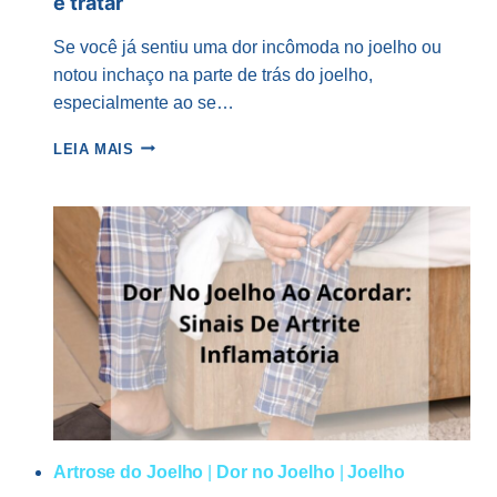
e tratar
Se você já sentiu uma dor incômoda no joelho ou
notou inchaço na parte de trás do joelho,
especialmente ao se…
CISTO
LEIA MAIS
DE
BAKER
E
ARTROSE:
COMO
DIFERENCIAR
E
TRATAR
Artrose do Joelho
|
Dor no Joelho
|
Joelho