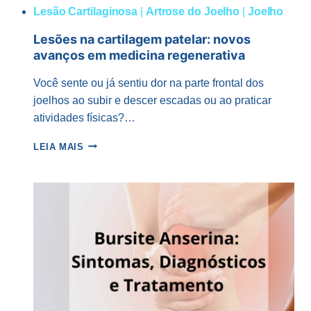
Lesão Cartilaginosa
|
Artrose do Joelho
|
Joelho
Lesões na cartilagem patelar: novos
avanços em medicina regenerativa
Você sente ou já sentiu dor na parte frontal dos
joelhos ao subir e descer escadas ou ao praticar
atividades físicas?…
LESÕES
LEIA MAIS
NA
CARTILAGEM
PATELAR:
NOVOS
AVANÇOS
EM
MEDICINA
REGENERATIVA