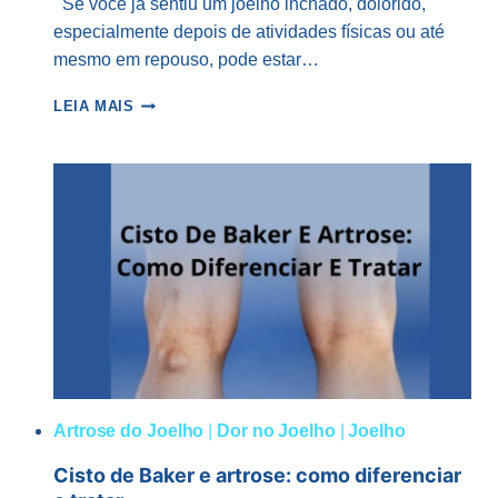
Se você já sentiu um joelho inchado, dolorido,
especialmente depois de atividades físicas ou até
mesmo em repouso, pode estar…
DERRAME
LEIA MAIS
ARTICULAR
RECORRENTE:
POSSÍVEIS
CAUSAS
E
TRATAMENTOS
Artrose do Joelho
|
Dor no Joelho
|
Joelho
Cisto de Baker e artrose: como diferenciar