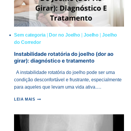
Sem categoria
|
Dor no Joelho
|
Joelho
|
Joelho
do Corredor
Instabilidade rotatória do joelho (dor ao
girar): diagnóstico e tratamento
A instabilidade rotatória do joelho pode ser uma
condição desconfortável e frustrante, especialmente
para aqueles que levam uma vida ativa….
INSTABILIDADE
LEIA MAIS
ROTATÓRIA
DO
JOELHO
(DOR
AO