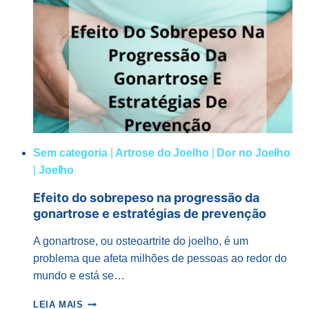
QUE
É
E
SUA
RELAÇÃO
COM
A
LESÃO
DO
LCA
Sem categoria
|
Artrose do Joelho
|
Dor no Joelho
|
Joelho
Efeito do sobrepeso na progressão da
gonartrose e estratégias de prevenção
A gonartrose, ou osteoartrite do joelho, é um
problema que afeta milhões de pessoas ao redor do
mundo e está se…
EFEITO
LEIA MAIS