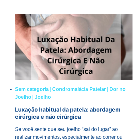
DO
SOBREPESO
NA
PROGRESSÃO
DA
GONARTROSE
E
ESTRATÉGIAS
DE
PREVENÇÃO
Sem categoria
|
Condromalácia Patelar
|
Dor no
Joelho
|
Joelho
Luxação habitual da patela: abordagem
cirúrgica e não cirúrgica
Se você sente que seu joelho “sai do lugar” ao
realizar movimentos, especialmente ao correr ou