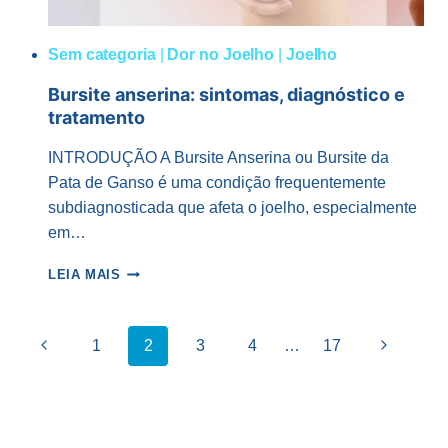
Sem categoria
|
Dor no Joelho
|
Joelho
Bursite anserina: sintomas, diagnóstico e
tratamento
INTRODUÇÃO A Bursite Anserina ou Bursite da
Pata de Ganso é uma condição frequentemente
subdiagnosticada que afeta o joelho, especialmente
em…
BURSITE
LEIA MAIS
ANSERINA:
SINTOMAS,
DIAGNÓSTICO
Navegação
Página
Página
1
2
3
4
…
17
E
da
TRATAMENTO
anterior
Seguinte
Página