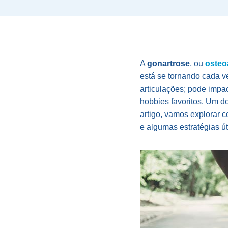
A
gonartrose
, ou
osteoa
está se tornando cada 
articulações; pode impac
hobbies favoritos. Um d
artigo, vamos explorar 
e algumas estratégias út