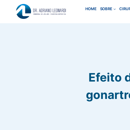
Pular
HOME
SOBRE
CIRU
para
o
Conteúdo
Efeito 
gonartr