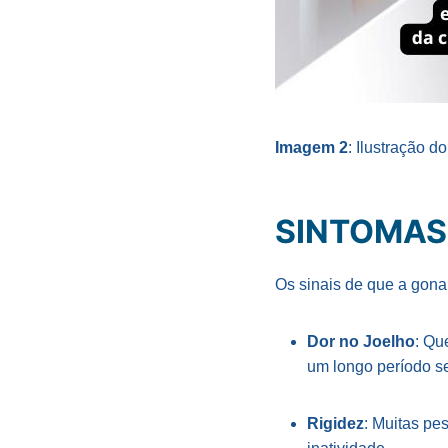
Imagem 2
: Ilustração d
SINTOMAS
Os sinais de que a gona
Dor no Joelho
: Qu
um longo período s
Rigidez
: Muitas pe