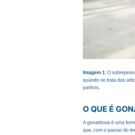
Imagem 1
: O sobrepeso
quando se trata das art
joelhos.
O QUE É GO
A gonartrose é uma for
que, com o passar do t