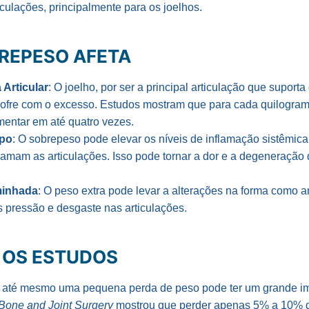
culações, principalmente para os joelhos.
REPESO AFETA
Articular
: O joelho, por ser a principal articulação que suport
 sofre com o excesso. Estudos mostram que para cada quilogram
mentar em até quatro vezes.
rpo
: O sobrepeso pode elevar os níveis de inflamação sistêmic
lamam as articulações. Isso pode tornar a dor e a degeneração 
minhada
: O peso extra pode levar a alterações na forma como 
s pressão e desgaste nas articulações.
 OS ESTUDOS
 até mesmo uma pequena perda de peso pode ter um grande i
 Bone and Joint Surgery
mostrou que perder apenas 5% a 10% d