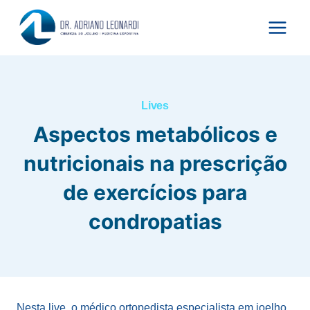
Pular
para
o
Conteúdo
Lives
Aspectos metabólicos e
nutricionais na prescrição
de exercícios para
condropatias
Nesta live, o médico ortopedista especialista em joelho,