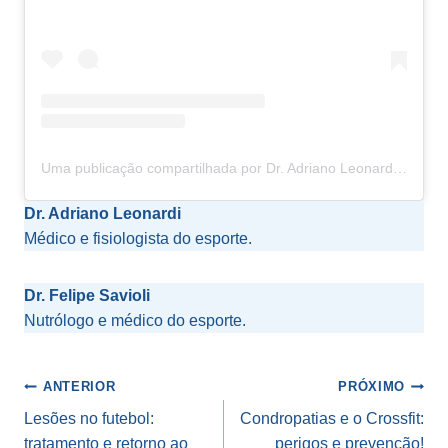
Uma publicação compartilhada por Dr. Adriano Leonardi (@dr.adrianoleonardi)
Dr. Adriano Leonardi
Médico e fisiologista do esporte.
Dr. Felipe Savioli
Nutrólogo e médico do esporte.
Navegação
ANTERIOR
PRÓXIMO
de
Lesões no futebol:
Condropatias e o Crossfit:
tratamento e retorno ao
perigos e prevenção!