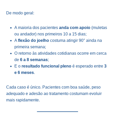
De modo geral:
A maioria dos pacientes
anda com apoio
(muletas
ou andador) nos primeiros 10 a 15 dias;
A
flexão do joelho
costuma atingir 90° ainda na
primeira semana;
O retorno às atividades cotidianas ocorre em cerca
de
6 a 8 semanas
;
E o
resultado funcional pleno
é esperado entre
3
e 6 meses
.
Cada caso é único. Pacientes com boa saúde, peso
adequado e adesão ao tratamento costumam evoluir
mais rapidamente.