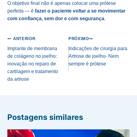
O objetivo final não é apenas colocar uma prótese
perfeita — é
fazer o paciente voltar a se movimentar
com confiança, sem dor e com segurança
.
Navegação
ANTERIOR
PRÓXIMO
de
Implante de membrana
Indicações de cirurgia para
de colágeno no joelho:
Artrose de joelho- Nem
Post
inovação no reparo de
sempre é prótese
cartilagem e tratamento
da artrose
Postagens similares