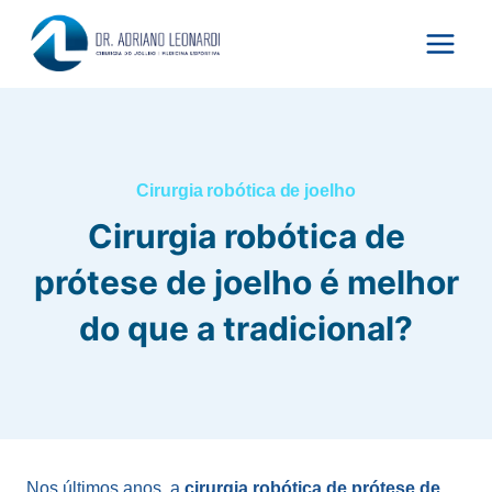
Pular
para
o
Conteúdo
Cirurgia robótica de joelho
Cirurgia robótica de
prótese de joelho é melhor
do que a tradicional?
Nos últimos anos, a
cirurgia robótica de prótese de