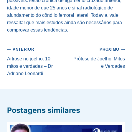
possíveis: lesão crônica de ligamento cruzado anterior,
idade menor de que 25 anos e sinal radiológico de
afundamento do côndilo femoral lateral. Todavia, vale
ressaltar que mais estudos ainda são necessários para
comprovar essas tendências.
Navegação
ANTERIOR
PRÓXIMO
de
Artrose no joelho: 10
Prótese de Joelho: Mitos
mitos e verdades – Dr.
e Verdades
Post
Adriano Leonardi
Postagens similares