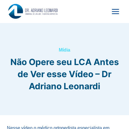
Pular
para
o
Conteúdo
Mídia
Não Opere seu LCA Antes
de Ver esse Vídeo – Dr
Adriano Leonardi
Nesse vídeo o médico ortopedista especialista em