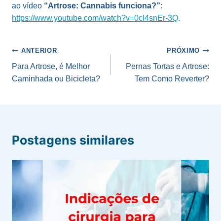
ao vídeo
“Artrose: Cannabis funciona?”
:
https://www.youtube.com/watch?v=0cl4snEr-3Q
.
Navegação
ANTERIOR
PRÓXIMO
de
Para Artrose, é Melhor
Pernas Tortas e Artrose:
Caminhada ou Bicicleta?
Tem Como Reverter?
Post
Postagens similares