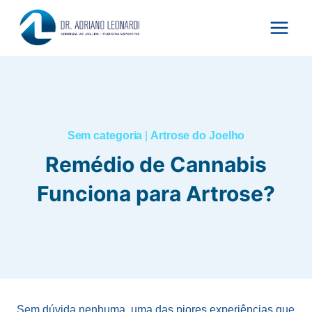
Pular
para
o
Conteúdo
Sem categoria
|
Artrose do Joelho
Remédio de Cannabis
Funciona para Artrose?
Sem dúvida nenhuma, uma das piores experiências que