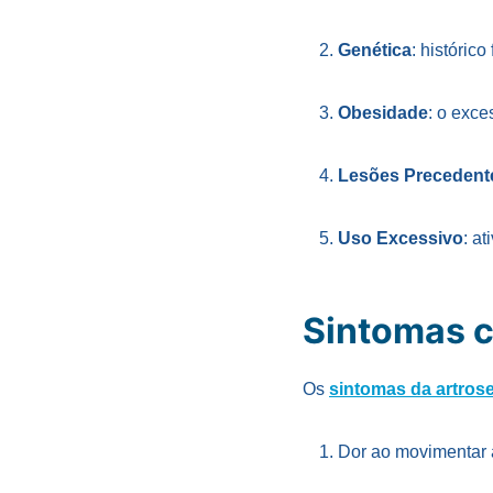
Genética
: históric
Obesidade
: o exce
Lesões Precedent
Uso Excessivo
: a
Sintomas 
Os
sintomas da artros
Dor ao movimentar a