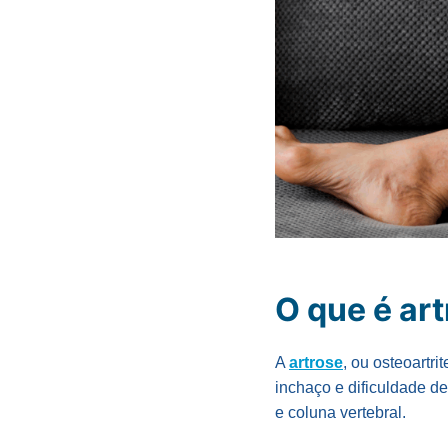
O que é ar
A
artrose
, ou osteoartr
inchaço e dificuldade d
e coluna vertebral.