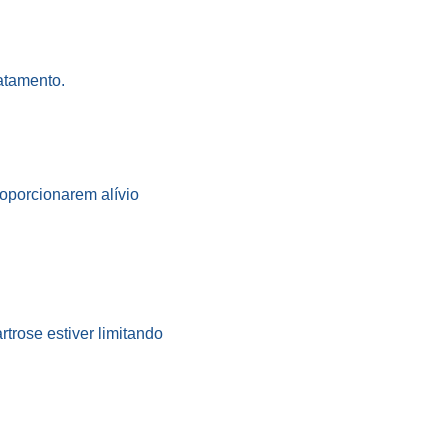
ratamento.
roporcionarem alívio
trose estiver limitando