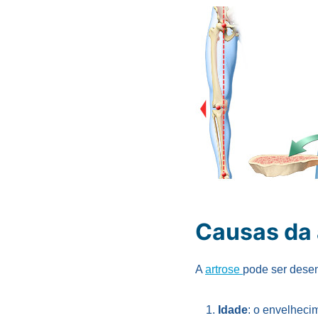
Causas da 
A
artrose
pode ser desen
Idade
: o envelheci