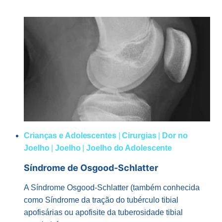
Crianças e Adolescentes
|
Cirurgias
|
Dor no
Joelho
|
Joelho
|
Joelho do Adolescente
Síndrome de Osgood-Schlatter
A Síndrome Osgood-Schlatter (também conhecida
como Síndrome da tração do tubérculo tibial
apofisárias ou apofisite da tuberosidade tibial