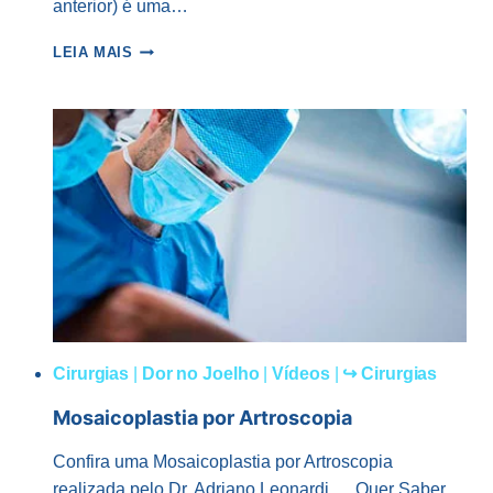
anterior) é uma…
SÍNDROME
LEIA MAIS
DE
OSGOOD-
SCHLATTER
Cirurgias
|
Dor no Joelho
|
Vídeos
|
↪ Cirurgias
Mosaicoplastia por Artroscopia
Confira uma Mosaicoplastia por Artroscopia
realizada pelo Dr. Adriano Leonardi. Quer Saber