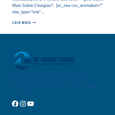
Mais Sobre Cirurgias? [vc_row css_animation=””
row_type=”row”…
MOSAICOPLASTIA
LEIA MAIS
POR
ARTROSCOPIA
Dr. Adriano Leonardi é médico ortopedista
Logo Adriano Leonardi Horizontal Novo
especialista em joelho, atuando desde o
tratamento clínico até cirurgico. CRM/SP 99660 |
RQE 38911
Facebook
Instagram
YouTube