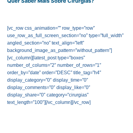
Quer Saber Mais Sobre
Cirurgias
?
[vc_row css_animation=”” row_type=”row”
use_row_as_full_screen_section=”no” type=”full_width”
angled_section=”no” text_align=”left”
background_image_as_pattern=”without_pattern”]
[vc_column][latest_post type=”boxes”
number_of_colums=”2″ number_of_rows=”1″
order_by=”date” order=”DESC” title_tag=”h4″
display_category=”0″ display_time=”0″
display_comments=”0″ display_like=”0″
display_share=”0″ category=”cirurgias”
text_length=”100″][/vc_column][/vc_row]