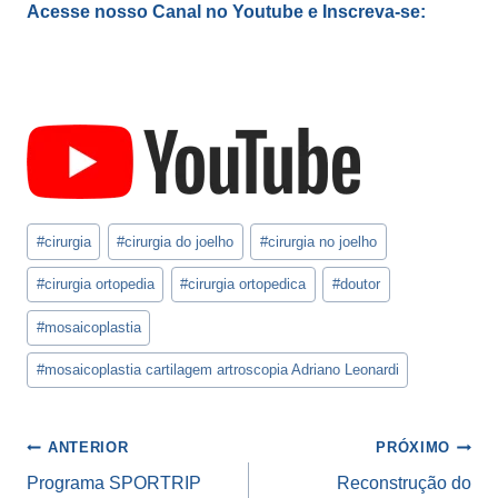
Acesse nosso Canal no Youtube e Inscreva-se:
Tags
#
cirurgia
#
cirurgia do joelho
#
cirurgia no joelho
do
Post:
#
cirurgia ortopedia
#
cirurgia ortopedica
#
doutor
#
mosaicoplastia
#
mosaicoplastia cartilagem artroscopia Adriano Leonardi
Navegação
ANTERIOR
PRÓXIMO
de
Programa SPORTRIP
Reconstrução do