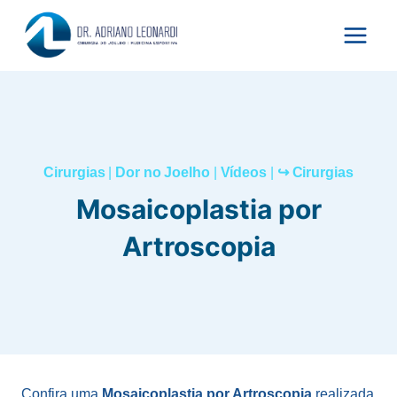
Pular
para
o
Conteúdo
Cirurgias
|
Dor no Joelho
|
Vídeos
|
↪ Cirurgias
Mosaicoplastia por
Artroscopia
Confira uma
Mosaicoplastia por Artroscopia
realizada