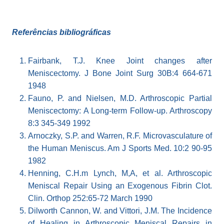
Referências bibliográficas
Fairbank, T.J. Knee Joint changes after
Meniscectomy. J Bone Joint Surg 30B:4 664-671
1948
Fauno, P. and Nielsen, M.D. Arthroscopic Partial
Meniscectomy: A Long-term Follow-up. Arthroscopy
8:3 345-349 1992
Arnoczky, S.P. and Warren, R.F. Microvasculature of
the Human Meniscus. Am J Sports Med. 10:2 90-95
1982
Henning, C.H.m Lynch, M,A, et al. Arthroscopic
Meniscal Repair Using an Exogenous Fibrin Clot.
Clin. Orthop 252:65-72 March 1990
Dilworth Cannon, W. and Vittori, J.M. The Incidence
of Healing in Arthroscopic Meniscal Repairs in