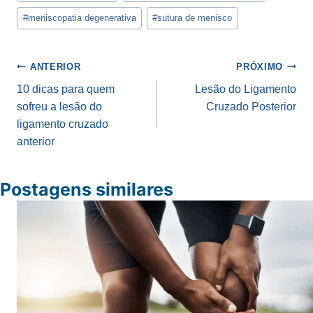
#
meniscopatia degenerativa
#
sutura de menisco
Navegação
ANTERIOR
PRÓXIMO
de
10 dicas para quem
Lesão do Ligamento
sofreu a lesão do
Cruzado Posterior
Post
ligamento cruzado
anterior
Postagens similares