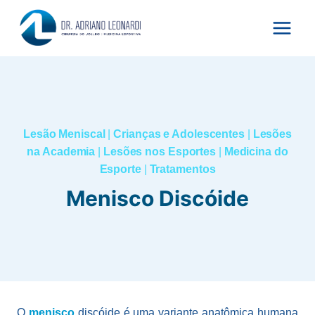
Pular
para
o
Conteúdo
Lesão Meniscal
|
Crianças e Adolescentes
|
Lesões
na Academia
|
Lesões nos Esportes
|
Medicina do
Esporte
|
Tratamentos
Menisco Discóide
O
menisco
discóide é uma variante anatômica humana