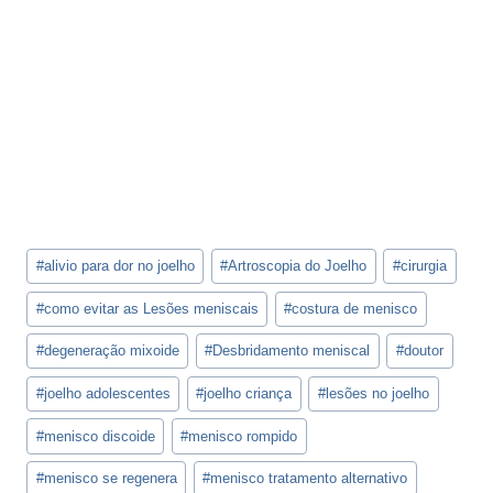
Tags
#
alivio para dor no joelho
#
Artroscopia do Joelho
#
cirurgia
do
Post:
#
como evitar as Lesões meniscais
#
costura de menisco
#
degeneração mixoide
#
Desbridamento meniscal
#
doutor
#
joelho adolescentes
#
joelho criança
#
lesões no joelho
#
menisco discoide
#
menisco rompido
#
menisco se regenera
#
menisco tratamento alternativo