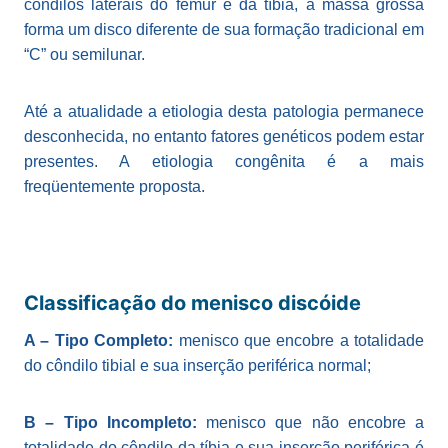
côndilos laterais do fêmur e da tíbia, a massa grossa
forma um disco diferente de sua formação tradicional em
“C” ou semilunar.
Até a atualidade a etiologia desta patologia permanece
desconhecida, no entanto fatores genéticos podem estar
presentes. A etiologia congênita é a mais
freqüentemente proposta.
Classificação do menisco discóide
A – Tipo Completo:
menisco que encobre a totalidade
do côndilo tibial e sua inserção periférica normal;
B – Tipo Incompleto:
menisco que não encobre a
totalidade do côndilo da tíbia e sua inserção periférica é