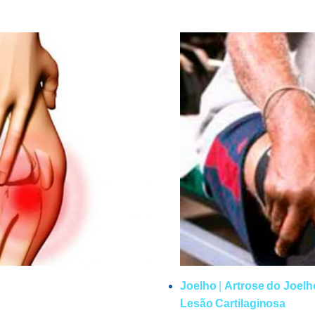
PRINCIPAIS
CAUSAS
DE
INCHAÇO
NOS
JOELHOS
Joelho
|
Artrose do Joelh
Lesão Cartilaginosa