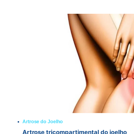
QUE
É
CONDROPATIA
Artrose do Joelho
Artrose tricompartimental do joelho