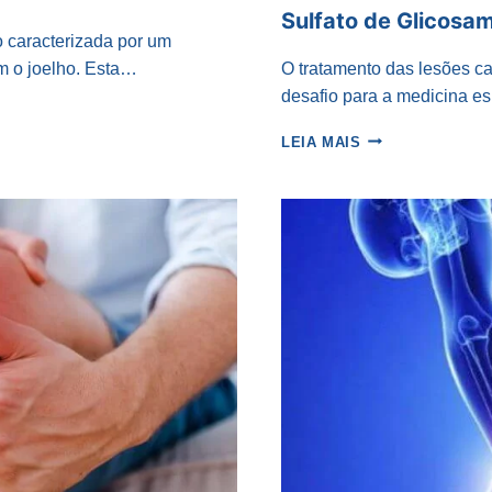
Sulfato de Glicosam
o caracterizada por um
m o joelho. Esta…
O tratamento das lesões ca
desafio para a medicina es
SULFATO
LEIA MAIS
DE
GLICOSAMINA
É
REALMENTE
BENÉFICO
PARA
O
JOELHO?