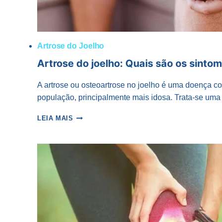
Artrose do Joelho
Artrose do joelho: Quais são os sinto
A artrose ou osteoartrose no joelho é uma doença c
população, principalmente mais idosa. Trata-se um
ARTROSE
LEIA MAIS
DO
JOELHO:
QUAIS
SÃO
OS
SINTOMAS?