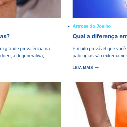
Artrose do Joelho
mas?
Qual a diferença ent
om grande prevalência na
É muito provável que você j
a doença degenerativa,…
patologias são extremame
QUAL
LEIA MAIS
A
DIFERENÇA
ENTRE
ARTRITE
E
ARTROSE?