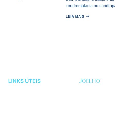
condromalácia ou condropa
PRESCRIÇÃO
LEIA MAIS
DE
EXERCÍCIOS
DA
CONDROMALÁCIA
OS
CINCO
PRINCIPAIS
ERROS
LINKS ÚTEIS
JOELHO
AGENDAMENTOS
ARTROSE
CURRÍCULO
CARTILAGEM
MINHA CLÍNICA
GENO VALGO
LOCALIZAÇÃO
GENO VARO