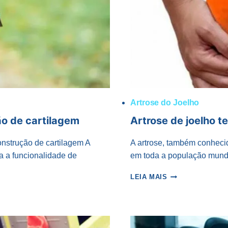
Artrose do Joelho
ão de cartilagem
Artrose de joelho t
onstrução de cartilagem A
A artrose, também conhec
a a funcionalidade de
em toda a população mund
ARTROSE
LEIA MAIS
DE
JOELHO
TEM
CURA?