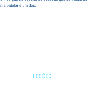
tia patelar é um dos…
:
LESÕES
CANELITE
CORRIDA DE RUA
FRATURA POR ESTRESSE
LESÃO DO CICLISMO