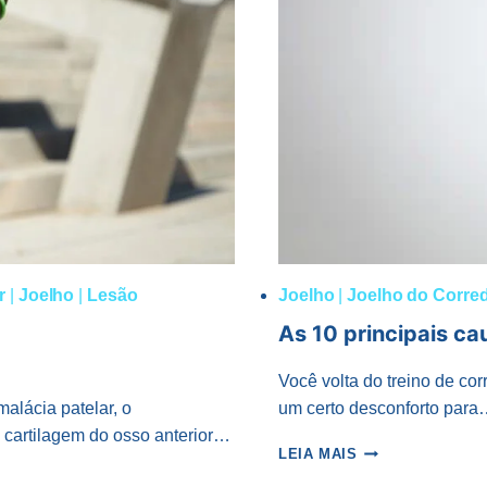
r
|
Joelho
|
Lesão
Joelho
|
Joelho do Corre
As 10 principais ca
Você volta do treino de co
lácia patelar, o
um certo desconforto par
 cartilagem do osso anterior…
AS
LEIA MAIS
10