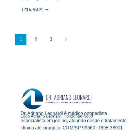
EXERCÍCIOS
LEIA MAIS
PARA
CONDROMALACIA:
OS
10
Navegação
PRINCIPAIS
Página
1
2
3
ERROS
Seguinte
da
Página
Dr. Adriano Leonardi é médico ortopedista
Logo Adriano Leonardi Horizontal Novo
especialista em joelho, atuando desde o tratamento
clínico até cirurgico. CRM/SP 99660 | RQE 38911