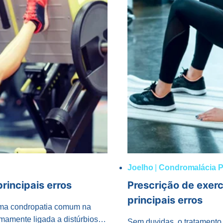
Joelho
|
Condromalácia P
rincipais erros
Prescrição de exerc
principais erros
 uma condropatia comum na
timamente ligada a distúrbios…
Sem duvidas, o tratamento