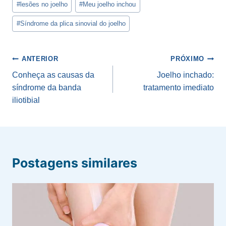
#
lesões no joelho
#
Meu joelho inchou
#
Síndrome da plica sinovial do joelho
Navegação
ANTERIOR
PRÓXIMO
de
Conheça as causas da
Joelho inchado:
síndrome da banda
tratamento imediato
Post
iliotibial
Postagens similares