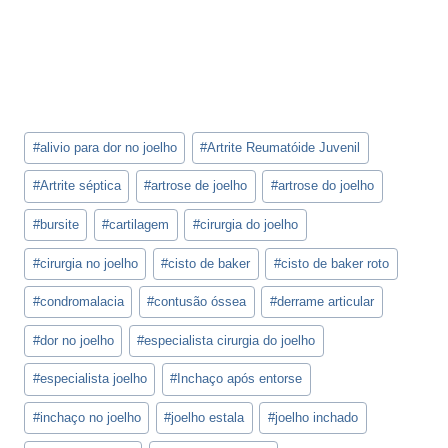
Tags
#
alivio para dor no joelho
#
Artrite Reumatóide Juvenil
do
Post:
#
Artrite séptica
#
artrose de joelho
#
artrose do joelho
#
bursite
#
cartilagem
#
cirurgia do joelho
#
cirurgia no joelho
#
cisto de baker
#
cisto de baker roto
#
condromalacia
#
contusão óssea
#
derrame articular
#
dor no joelho
#
especialista cirurgia do joelho
#
especialista joelho
#
Inchaço após entorse
#
inchaço no joelho
#
joelho estala
#
joelho inchado