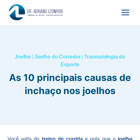
Pular
para
o
Conteúdo
Joelho
|
Joelho do Corredor
|
Traumatologia do
Esporte
As 10 principais causas de
inchaço nos joelhos
Você volta do
treino de corrida
e nota que o
joelho