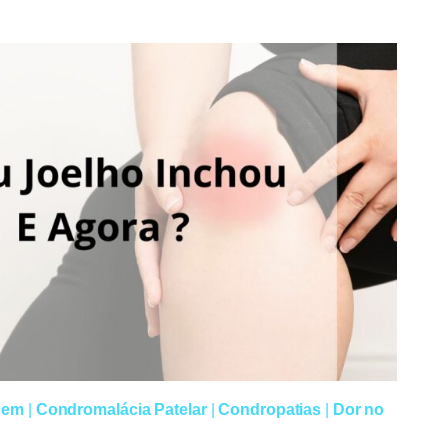
gem
|
Condromalácia Patelar
|
Condropatias
|
Dor no