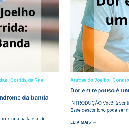
ias
|
Corrida de Rua
|
Artrose do Joelho
|
Condro
Dor em repouso é um
 síndrome da banda
INTRODUÇÃO Você já sentiu
Esse desconforto pode ser
 incômoda na lateral do
DOR
LEIA MAIS
EM