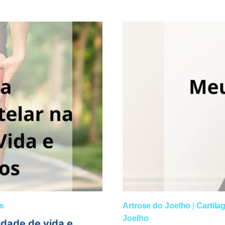
O
MELHOR
REMÉDIO
PARA
ARTROSE?
s
Artrose do Joelho
|
Cartila
Joelho
idade de vida e