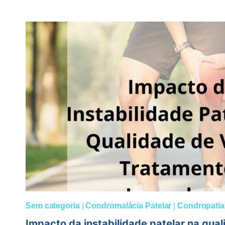
TEM
CONDROMALÁCIA
PATELAR
PODE
PEDALAR?
Sem categoria
|
Condromalácia Patelar
|
Condropatia
Impacto da instabilidade patelar na qual