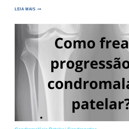
DOR
LEIA MAIS
LATERAL
NO
JOELHO
DURANTE
A
CORRIDA:
SÍNDROME
DA
BANDA
ILIOTIBIAL