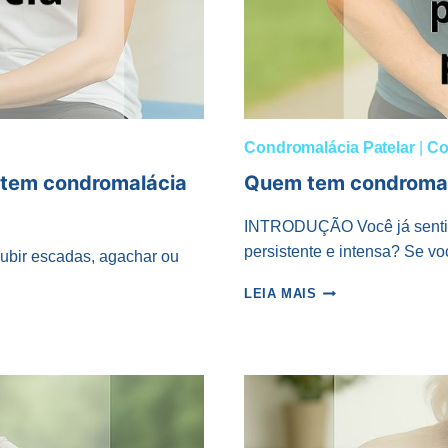
Condromalácia Patelar
|
Co
 tem condromalácia
Quem tem condromalá
INTRODUÇÃO Você já sentiu d
persistente e intensa? Se v
ubir escadas, agachar ou
QUEM
LEIA MAIS
TEM
CONDROMALÁCIA
PATELAR
GRAU
4
PODE
CORRER?