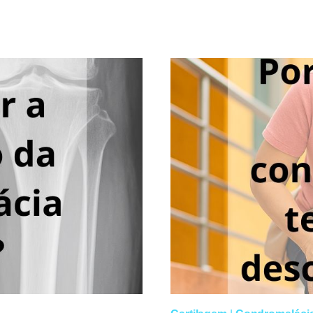
REPOUSO
É
UM
SINTOMA
DE
ARTROSE?