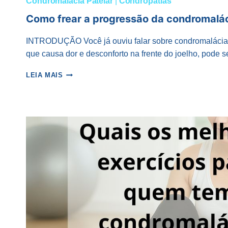
Condromalácia Patelar
|
Condropatias
Como frear a progressão da condromalác
INTRODUÇÃO Você já ouviu falar sobre condromalácia 
que causa dor e desconforto na frente do joelho, pode 
COMO
LEIA MAIS
FREAR
A
PROGRESSÃO
DA
CONDROMALÁCIA
PATELAR?