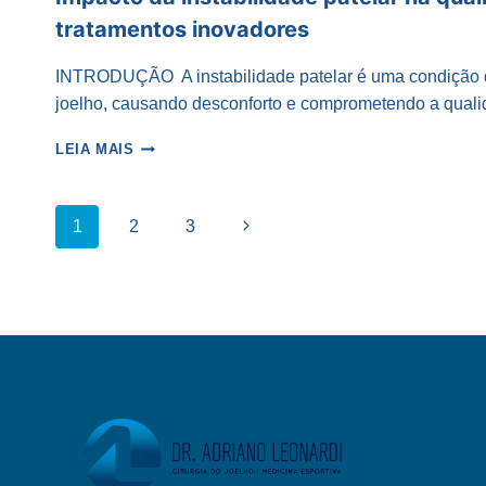
tratamentos inovadores
INTRODUÇÃO A instabilidade patelar é uma condição qu
joelho, causando desconforto e comprometendo a qual
IMPACTO
LEIA MAIS
DA
INSTABILIDADE
PATELAR
Navegação
Página
1
2
3
NA
QUALIDADE
Seguinte
da
DE
VIDA
E
Página
TRATAMENTOS
INOVADORES