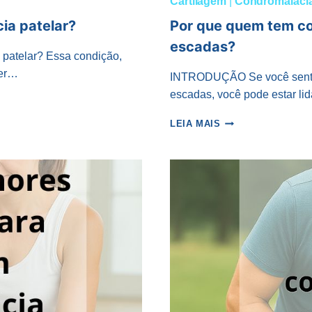
Cartilagem
|
Condromalácia
ia patelar?
Por que quem tem co
escadas?
patelar? Essa condição,
ser…
INTRODUÇÃO Se você sente 
escadas, você pode estar 
POR
LEIA MAIS
QUE
QUEM
TEM
CONDROMALÁCIA
TEM
DOR
AO
DESCER
ESCADAS?