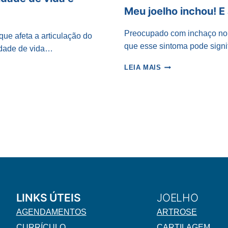
Meu joelho inchou! E
Preocupado com inchaço no j
e afeta a articulação do
que esse sintoma pode signi
idade de vida…
MEU
LEIA MAIS
JOELHO
INCHOU!
E
AGORA?
LINKS ÚTEIS
JOELHO
AGENDAMENTOS
ARTROSE
CURRÍCULO
CARTILAGEM