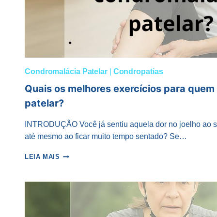
Condromalácia Patelar
|
Condropatias
Quais os melhores exercícios para quem
patelar?
INTRODUÇÃO Você já sentiu aquela dor no joelho ao s
até mesmo ao ficar muito tempo sentado? Se…
QUAIS
LEIA MAIS
OS
MELHORES
EXERCÍCIOS
PARA
QUEM
TEM