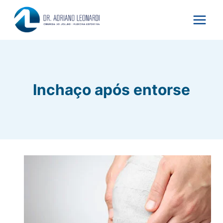
Pular
para
o
Conteúdo
Inchaço após entorse