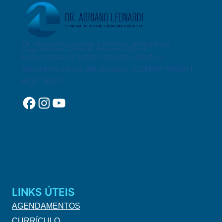
Dr. Adriano Leonardi é médico ortopedista
Logo Adriano Leonardi Horizontal Novo
especialista em joelho, atuando desde o
tratamento clínico até cirurgico. CRM/SP 99660 |
RQE 38911
Facebook
Instagram
YouTube
LINKS ÚTEIS
AGENDAMENTOS
CURRÍCULO