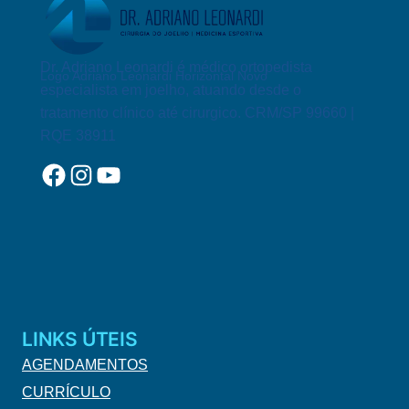
FEITA
E
QUANDO
É
Dr. Adriano Leonardi é médico ortopedista
Logo Adriano Leonardi Horizontal Novo
INDICADA?
especialista em joelho, atuando desde o
tratamento clínico até cirurgico. CRM/SP 99660 |
RQE 38911
Facebook
Instagram
YouTube
LINKS ÚTEIS
AGENDAMENTOS
CURRÍCULO